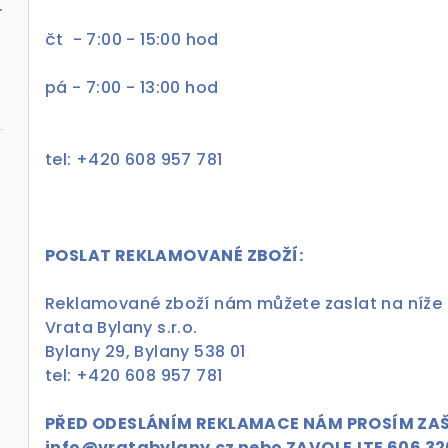
al s pohonem Prolift 700
čt - 7:00 - 15:00 hod
pá - 7:00 - 13:00 hod
tel: +420 608 957 781
POSLAT REKLAMOVANÉ ZBOŽÍ:
Reklamované zboží nám můžete zaslat na níže
Vrata Bylany s.r.o.
Bylany 29, Bylany 538 01
tel: +420 608 957 781
PŘED ODESLÁNÍM REKLAMACE NÁM PROSÍM ZAŠL
info@vratabylany.cz
nebo ZAVOLEJTE 606 32