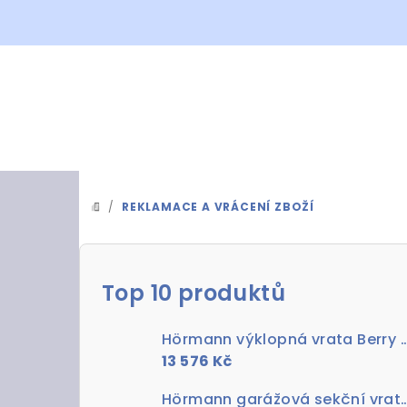
Přejít
na
obsah
/
REKLAMACE A VRÁCENÍ ZBOŽÍ
DOMŮ
P
o
Top 10 produktů
s
Hörmann výklopná vrata Berry Pearl RAL
t
13 576 Kč
r
Hörmann garážová sekční vrata Woodgrain RAL 9006 bílý h