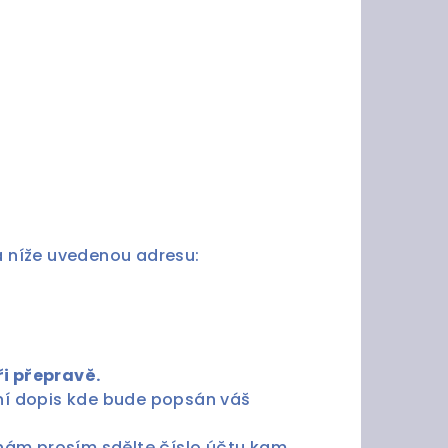
a níže uvedenou adresu:
ři přepravě.
dní dopis kde bude popsán váš
nám prosím sdělte číslo účtu kam