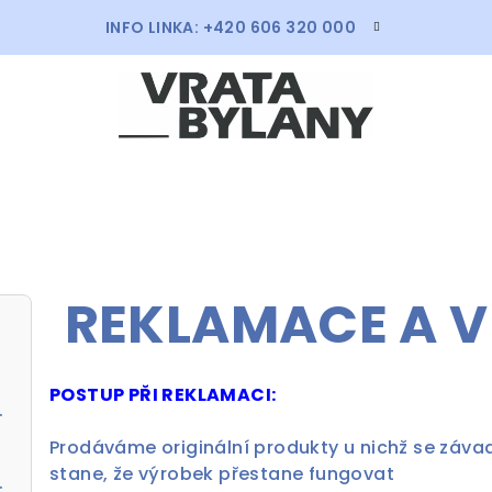
INFO LINKA: +420 606 320 000
REKLAMACE A V
POSTUP PŘI REKLAMACI:
 7016 antracit
Prodáváme originální produkty u nichž se záva
stane, že výrobek přestane fungovat
liník s pohonem ProLift 700