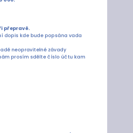
ři přepravě.
dní dopis kde bude popsána vada
padě neopravitelné závady
nám prosím sdělte číslo účtu kam