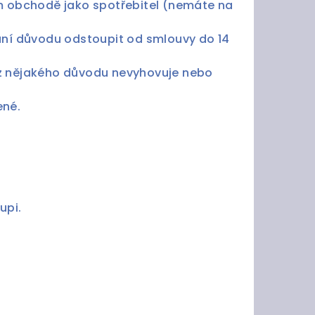
ém obchodě jako spotřebitel (nemáte na
ání důvodu odstoupit od smlouvy do 14
 z nějakého důvodu nevyhovuje nebo
ené.
upi.
řena