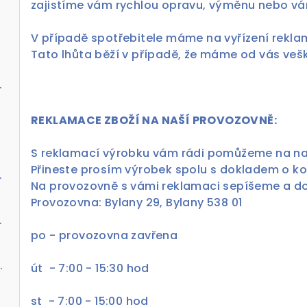
zajistíme vám rychlou opravu, výměnu nebo vá
V případě spotřebitele máme na vyřízení rekla
Tato lhůta běží v případě, že máme od vás veš
talická s pohonem ProLift 700
REKLAMACE ZBOŽÍ NA NAŠÍ PROVOZOVNĚ:
S reklamací výrobku vám rádi pomůžeme na na
Přineste prosím výrobek spolu s dokladem o ko
 bílá s pohonem ProLift 700
Na provozovně s vámi reklamaci sepíšeme a d
Provozovna: Bylany 29, Bylany 538 01
hnědá s pohonem ProLift 700
po - provozovna zav
ikal s pohonem ProLift 700
út - 7:00 - 15:30 hod
st - 7:00 - 15:00 hod