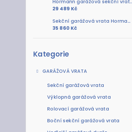
Hörmann garážová sekční vrata RenoMatic Dub rustik
29 489 Kč
Sekční garážová vrata Hormann Zlatý dub s pohonem ProLift 700
35 860 Kč
Přeskočit
kategorie
Kategorie
GARÁŽOVÁ VRATA
Sekční garážová vrata
Výklopná garážová vrata
Rolovací garážová vrata
Boční sekční garážová vrata