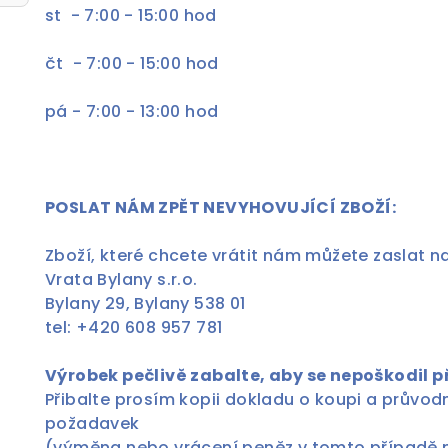
st - 7:00 - 15:00 hod
čt - 7:00 - 15:00 hod
pá - 7:00 - 13:00 hod
POSLAT NÁM ZPĚT NEVYHOVUJÍCÍ ZBOŽÍ:
Zboží, které chcete vrátit nám můžete zaslat n
Vrata Bylany s.r.o.
Bylany 29, Bylany 538 01
tel: +420 608 957 781
Výrobek pečlivě zabalte, aby se nepoškodil p
Přibalte prosím kopii dokladu o koupi a průvo
požadavek
(výměna nebo vrácení peněz v tomto případě 