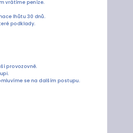
m vrátíme peníze.
mace lhůtu 30 dnů.
keré podklady.
ší provozovně.
upi.
omluvíme se na dalším postupu.
řena