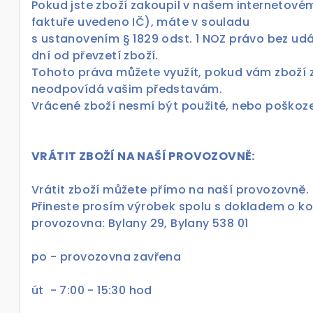
Pokud jste zboží zakoupil v našem internetov
faktuře uvedeno IČ), máte v souladu
s ustanovením § 1829 odst. 1 NOZ právo bez ud
dní od převzetí zboží.
Tohoto práva můžete využít, pokud vám zboží
neodpovídá vašim představám.
Vrácené zboží nesmí být použité, nebo poškoz
VRÁTIT ZBOŽÍ NA NAŠÍ PROVOZOVNĚ:
Vrátit zboží můžete přímo na naší provozovně.
Přineste prosím výrobek spolu s dokladem o ko
provozovna: Bylany 29, Bylany 538 01
po - provozovna zav
út - 7:00 - 15:30 hod