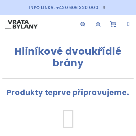
Přejít
INFO LINKA: +420 606 320 000
na
obsah
Nákupn
Hledat
Přihlášení
Hliníkové dvoukřídlé
košík
brány
Produkty teprve připravujeme.