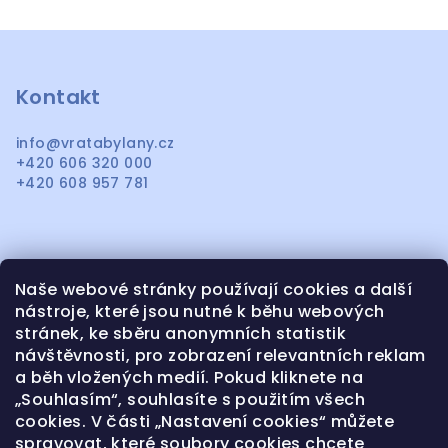
Z
á
p
Kontakt
a
info
@
vratabylany.cz
t
+420 606 320 000
í
+420 608 957 781
Naše webové stránky používají cookies a další
Informace pro vás
nástroje, které jsou nutné k běhu webových
stránek, ke sběru anonymních statistik
OBCHODNÍ PODMÍNKY
návštěvnosti, pro zobrazení relevantních reklam
OCHRANA OSOBNÍCH ÚDAJŮ
a běh vložených medií. Pokud kliknete na
KONTAKTY CENÍK SERVISU
„Souhlasím“, souhlasíte s použitím všech
cookies. V části „Nastavení cookies“ můžete
REKLAMACE A VRÁCENÍ ZBOŽÍ
spravovat, které soubory cookies chcete
NAŠE REALIZACE