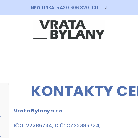
INFO LINKA: +420 606 320 000
KONTAKTY CE
Vrata Bylany s.r.o.
 7016 antracit
IČO:
22386734,
DIČ: CZ22386734,
liník s pohonem ProLift 700