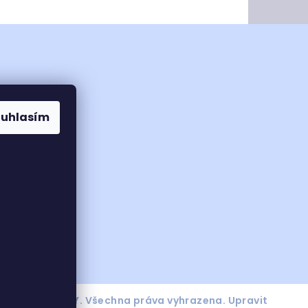
ouhlasím
6
VRATA BYLANY
. Všechna práva vyhrazena.
Upravit