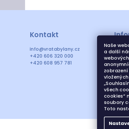
Z
á
Kontakt
Inf
p
a
Naše webo
info
@
vratabylany.cz
OBCH
a další ná
t
+420 606 320 000
OCHR
webových 
+420 608 957 781
anonymníc
KONTA
í
zobrazení
REKLA
vložených 
NAŠE 
„Souhlasím
všech coo
PLAST
cookies“ 
soubory c
Toto nast
Nastave