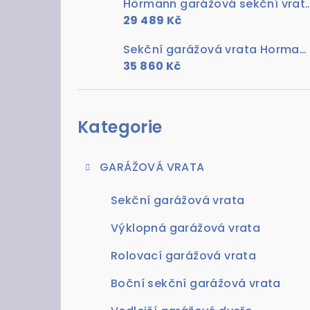
Hörmann garážová sekční vrata RenoMatic Dub rustik
29 489 Kč
Sekční garážová vrata Hormann Zlatý dub s pohonem ProLift 700
35 860 Kč
Přeskočit
kategorie
Kategorie
GARÁŽOVÁ VRATA
Sekční garážová vrata
Výklopná garážová vrata
Rolovací garážová vrata
Boční sekční garážová vrata