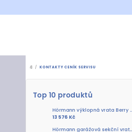
Přejít
na
obsah
/
KONTAKTY CENÍK SERVISU
DOMŮ
P
o
Top 10 produktů
s
Hörmann výklopná vrata Berry Pearl RAL
t
13 576 Kč
r
Hörmann garážová sekční vrata Woodgrain RAL 9006 bílý h