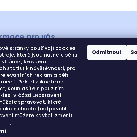
ormace pro vás
vé stránky používají cookies
ODNÍ PODMÍNKY
Odmítnout
S
stroje, které jsou nutné k běhu
ANA OSOBNÍCH ÚDAJŮ
stránek, ke sběru
h statistik návštěvnosti, pro
KTY CENÍK SERVISU
 relevantních reklam a běh
MACE A VRÁCENÍ ZBOŽÍ
medií. Pokud kliknete na
REALIZACE
“, souhlasíte s použitím
kies. V části „Nastavení
-MET
můžete spravovat, které
ookies chcete (ne)povolit.
avení můžete kdykoli změnit.
ní
Copyright 202