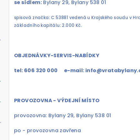
se sídlem:
Bylany 29, Bylany 538 01
spisová značka: C 53881 vedená u Krajského soudu v Hrad
základního kapitálu: 2.000 Kč.
talická s pohonem ProLift 700
OBJEDNÁVKY-SERVIS-NABÍDKY
tel: 606 320 000
e-mail: info@vratabylany.
 bílá s pohonem ProLift 700
hnědá s pohonem ProLift 700
PROVOZOVNA - VÝDEJNÍ MÍSTO
provozovna: Bylany 29, Bylany 538 01
ikal s pohonem ProLift 700
po - provozovna zav