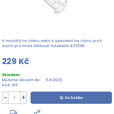
K montáži na stěnu nebo k upevnění na clonu proti
slunci pro malé dálkové ovladače 437006.
229 Kč
Měrná
Skladem
cena:
Můžeme doručit do:
11.8.2026
Kód:
100
−
+
Do košíku