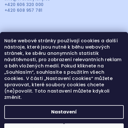
t
+420 606 320 000
í
+420 608 957 781
Naše webové stránky používají cookies a další
Informace pro vás
nástroje, které jsou nutné k běhu webových
stránek, ke sběru anonymních statistik
OBCHODNÍ PODMÍNKY
návštěvnosti, pro zobrazení relevantních reklam
OCHRANA OSOBNÍCH ÚDAJŮ
a běh vložených medií. Pokud kliknete na
KONTAKTY CENÍK SERVISU
„Souhlasím“, souhlasíte s použitím všech
cookies. V části „Nastavení cookies“ můžete
REKLAMACE A VRÁCENÍ ZBOŽÍ
spravovat, které soubory cookies chcete
NAŠE REALIZACE
(ne)povolit. Toto nastavení můžete kdykoli
PLAST-MET
změnit.
Nastavení
Copyright 2026
VRATA BYLANY
. Všechna práva
vyhrazena.
Upravit nastavení cookies