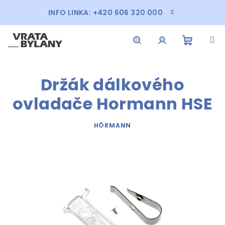
Přejít
INFO LINKA: +420 606 320 000
na
obsah
Nákupn
Hledat
Přihlášení
Držák dálkového
košík
ovladače Hormann HSE
HÖRMANN