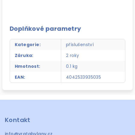
Doplňkové parametry
Kategorie
:
příslušenství
Záruka
:
2 roky
Hmotnost
:
0.1 kg
EAN
:
4042533935035
Z
á
p
Kontakt
a
info
@
vratabylany.cz