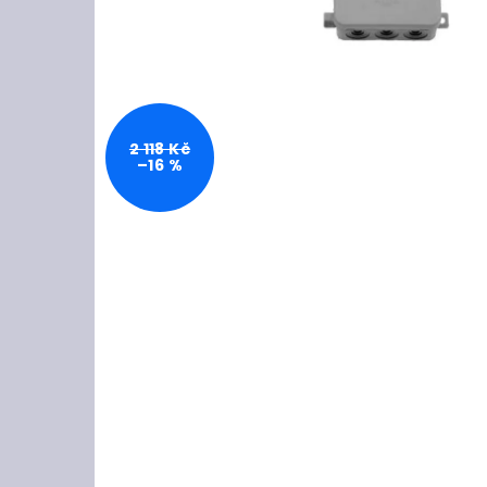
2 118 Kč
–16 %