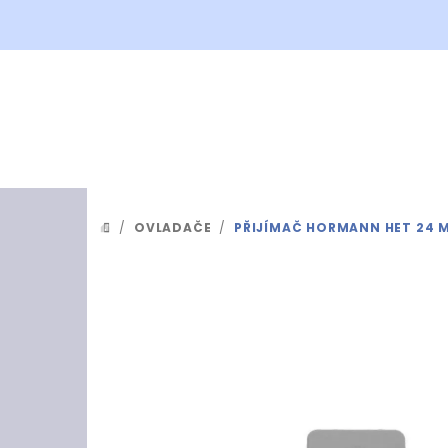
Přejít
na
obsah
/
OVLADAČE
/
PŘIJÍMAČ HORMANN HET 24 M
DOMŮ