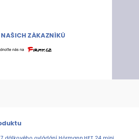
 NAŠICH ZÁKAZNÍKŮ
roduktu
517 dálkového ovládání Hörmann HET 24 mini