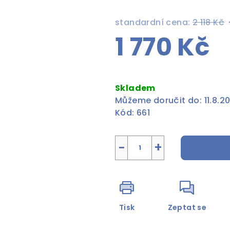
standardní cena:
2 118 Kč
1 770 Kč
Měrná
cena:
Skladem
Můžeme doručit do:
11.8.2
Kód:
661
−
+
Tisk
Zeptat se