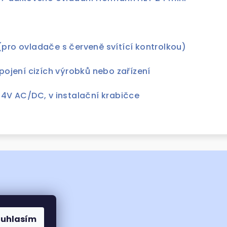
pro ovladače s červeně svítící kontrolkou)
ipojení cizích výrobků nebo zařízení
24V AC/DC, v instalační krabičce
ouhlasím