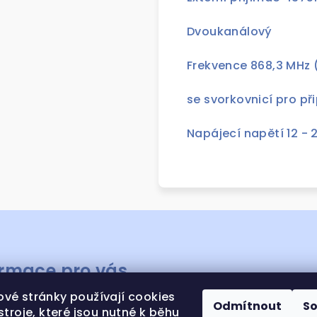
Dvoukanálový
Frekvence 868,3 MHz (
se svorkovnicí pro př
Napájecí napětí 12 - 
ormace pro vás
vé stránky používají cookies
ODNÍ PODMÍNKY
Odmítnout
S
stroje, které jsou nutné k běhu