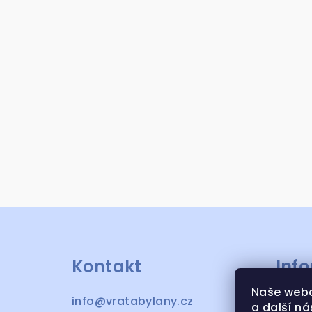
Z
á
Kontakt
Inf
p
a
Naše webo
info
@
vratabylany.cz
OBCH
a další ná