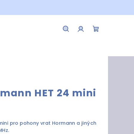
Hledat
Přihlášení
Nákupní
košík
rmann HET 24 mini
ini pro pohony vrat Hormann a jiných
MHz.