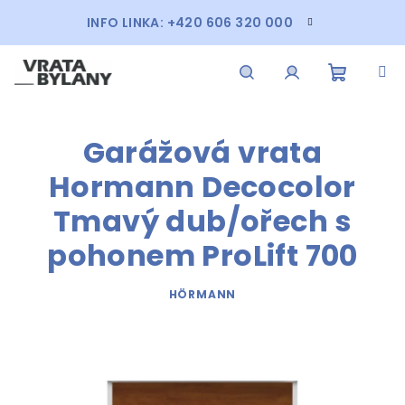
Přejít
INFO LINKA: +420 606 320 000
na
obsah
Nákupn
Hledat
Přihlášení
Garážová vrata
košík
Hormann Decocolor
Tmavý dub/ořech s
pohonem ProLift 700
HÖRMANN