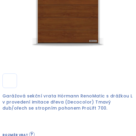
Garážová sekční vrata Hörmann RenoMatic s drážkou L
v provedení imitace dřeva (Decocolor) Tmavý
dub/ořech se stropním pohonem ProLift 700.
?
ROZMĚR VRAT