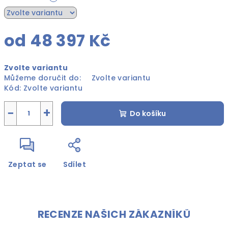
od
48 397 Kč
Měrná
Zvolte variantu
cena:
Můžeme doručit do:
Zvolte variantu
Kód:
Zvolte variantu
−
+
Do košíku
Zeptat se
Sdílet
RECENZE NAŠICH ZÁKAZNÍKŮ