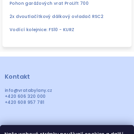
Pohon garážových vrat ProLift 700
2x dvoutlačítkový dálkový ovladač RSC2
Vodící kolejnice: FS10 - KURZ
Z
á
p
Kontakt
a
info
@
vratabylany.cz
t
+420 606 320 000
í
+420 608 957 781