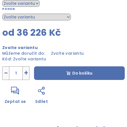
POHON
od
36 226 Kč
Měrná
Zvolte variantu
cena:
Můžeme doručit do:
Zvolte variantu
Kód:
Zvolte variantu
−
+
Do košíku
Zeptat se
Sdílet