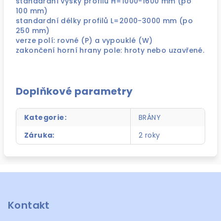
standardní výšky profilů H=1000-1600 mm (po
100 mm)
standardní délky profilů L=2000-3000 mm (po
250 mm)
verze polí: rovné (P) a vypouklé (W)
zakončení horní hrany pole: hroty nebo uzavřené.
Doplňkové parametry
Kategorie
:
BRÁNY
Záruka
:
2 roky
Z
á
p
Kontakt
a