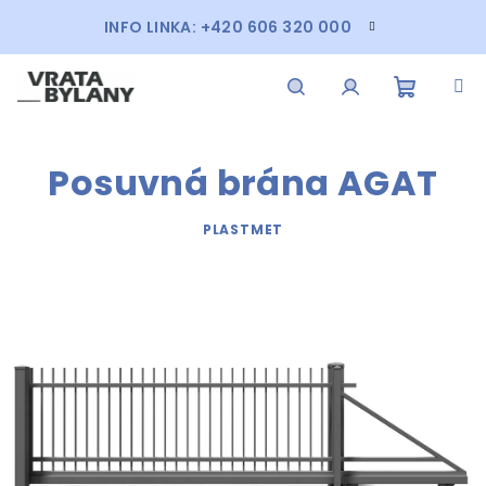
Přejít
INFO LINKA: +420 606 320 000
na
obsah
Nákupn
Hledat
Přihlášení
Posuvná brána AGAT
košík
PLASTMET