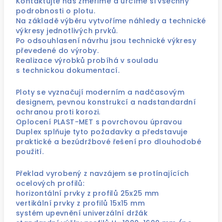
Kontaktujte nás změříme a určíme si všechny
podrobnosti o plotu.
Na základě výběru vytvoříme náhledy a technické
výkresy jednotlivých prvků.
Po odsouhlasení návrhu jsou technické výkresy
převedené do výroby.
Realizace výrobků probíhá v souladu
s technickou dokumentací.
Ploty se vyznačují moderním a nadčasovým
designem, pevnou konstrukcí a nadstandardní
ochranou proti korozi.
Oplocení PLAST-MET s povrchovou úpravou
Duplex splňuje tyto požadavky a představuje
praktické
a bezúdržbové řešení pro dlouhodobé
použití.
Překlad vyrobený z navzájem se protínajících
ocelových profilů:
horizontální prvky z profilů 25x25 mm
vertikální prvky z profilů 15x15 mm
systém upevnění univerzální držák