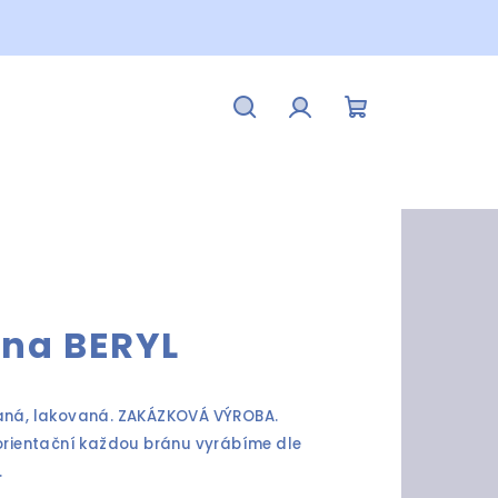
Hledat
Přihlášení
Nákupní
košík
ána BERYL
vaná, lakovaná. ZAKÁZKOVÁ VÝROBA.
 orientační každou bránu vyrábíme dle
.