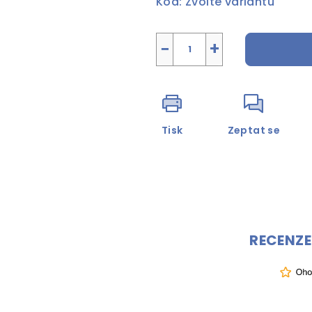
Kód:
Zvolte variantu
−
+
Tisk
Zeptat se
RECENZE