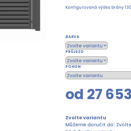
Konfigurovaná výška brány 13
BARVA
PRŮJEZD
POHON
od
27 65
Měrná
cena:
Zvolte variantu
Můžeme doručit do:
Zvolt