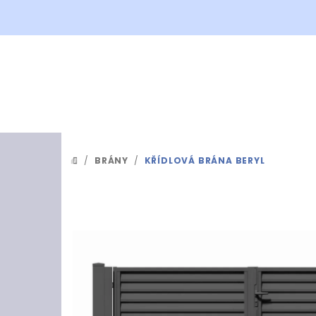
Přejít
na
obsah
/
BRÁNY
/
KŘÍDLOVÁ BRÁNA BERYL
DOMŮ